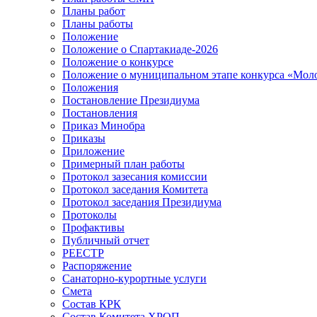
Планы работ
Планы работы
Положение
Положение о Спартакиаде-2026
Положение о конкурсе
Положение о муниципальном этапе конкурса «Мол
Положения
Постановление Президиума
Постановления
Приказ Минобра
Приказы
Приложение
Примерный план работы
Протокол зазесания комиссии
Протокол заседания Комитета
Протокол заседания Президиума
Протоколы
Профактивы
Публичный отчет
РЕЕСТР
Распоряжение
Санаторно-курортные услуги
Смета
Состав КРК
Состав Комитета ХРОП