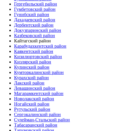
Гергебильский район
Гумбетовский район
Гунибский район
Дахадаевский район
Дербентский район
Докузпаринский район
Казбековский район
Кайтагский район
Карабудахкентский район
Каякентский район
Кизилюртовский район
Кизлярский район
Кулинский район
Кумторкалинский район
Курахский район
Лакский район
Левашинский район
Магарамкентский район
Новолакский район
Ногайский район
Рутульский район
Сергокалинский район
Сулейман-Стальский район
Табасаранский район
Тарумовский район