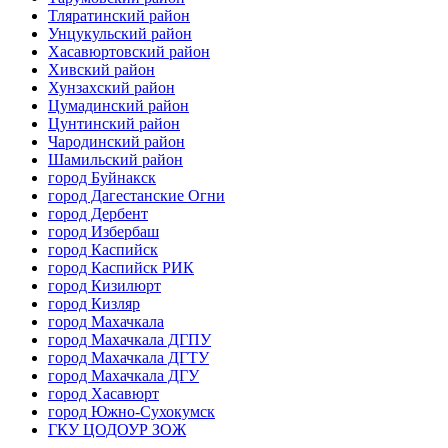
Тляратинский район
Унцукульский район
Хасавюртовский район
Хивский район
Хунзахский район
Цумадинский район
Цунтинский район
Чародинский район
Шамильский район
город Буйнакск
город Дагестанские Огни
город Дербент
город Избербаш
город Каспийск
город Каспийск РИК
город Кизилюрт
город Кизляр
город Махачкала
город Махачкала ДГПУ
город Махачкала ДГТУ
город Махачкала ДГУ
город Хасавюрт
город Южно-Сухокумск
ГКУ ЦОДОУР ЗОЖ