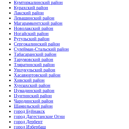
Кумторкалинский район
Курахский район
Лакский район
Левашинский район
Магарамкентский район
Новолакский район
Ногайский район
Рутульский район
Сергокалинский район
Сулейман-Стальский район
Табасаранский район
Тарумовский район
Тляратинский район
Унцукульский район
Хасавюртовский район
Хивский район
Хунзахский район
Цумадинский район
Цунтинский район
Чародинский район
Шамильский район
город Буйнакск
город Дагестанские Огни
город Дербент
город Избербаш