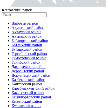
Кайтагский район
Выбрать регион
Акушинский район
Ахвахский район
Ахтынский район
Бабаюртовский район
Ботлихский район
Буйнакский район
Гергебильский район
Гумбетовский район
Гунибский район
Дахадаевский район
Дербентский район
Докузпаринский район
Казбековский район
Кайтагский район
Карабудахкентский район
Каякентский район
Кизилюртовский район
Кизлярский район
Кулинский район