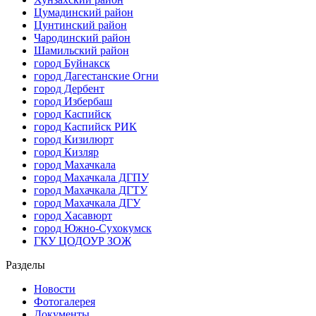
Цумадинский район
Цунтинский район
Чародинский район
Шамильский район
город Буйнакск
город Дагестанские Огни
город Дербент
город Избербаш
город Каспийск
город Каспийск РИК
город Кизилюрт
город Кизляр
город Махачкала
город Махачкала ДГПУ
город Махачкала ДГТУ
город Махачкала ДГУ
город Хасавюрт
город Южно-Сухокумск
ГКУ ЦОДОУР ЗОЖ
Разделы
Новости
Фотогалерея
Документы