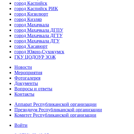
город Каспийск
город Каспийск РИК
город Кизилюрт
город Кизляр
город Махачкала
город Махачкала ДГПУ
город Махачкала ДГТУ
город Махачкала ДГУ
город Хасавюрт
город Южно-Сухокумск
ГКУ ЦОДОУР ЗОЖ
Новости
Мероприятия
Фотогалерея
Документы
Вопросы и ответы
Контакты
Аппарат Республиканской организации
Президиум Республиканской организации
Комитет Республиканской организации
Войти