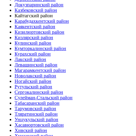
Докузпаринский район
Казбековский район
Кайтагский район
Карабудахкентский район
Каякентский район
Кизилюртовский район
Кизлярский район
Кулинский район
Кумторкалинский район
Курахский район
Лакский район
Левашинский район
Магарамкентский район
Новолакский район
Ногайский район
Рутульский район
Сергокалинский район
Сулейман-Стальский район
Табасаранский район
Тарумовский район
Тляратинский район
Унцукульский район
Хасавюртовский район
Хивский район
Хунзахский район