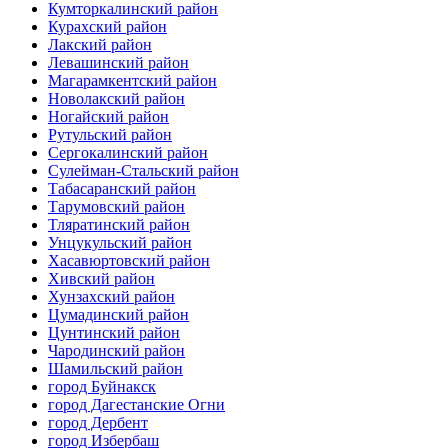
Кумторкалинский район
Курахский район
Лакский район
Левашинский район
Магарамкентский район
Новолакский район
Ногайский район
Рутульский район
Сергокалинский район
Сулейман-Стальский район
Табасаранский район
Тарумовский район
Тляратинский район
Унцукульский район
Хасавюртовский район
Хивский район
Хунзахский район
Цумадинский район
Цунтинский район
Чародинский район
Шамильский район
город Буйнакск
город Дагестанские Огни
город Дербент
город Избербаш