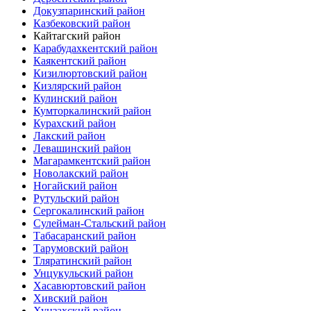
Докузпаринский район
Казбековский район
Кайтагский район
Карабудахкентский район
Каякентский район
Кизилюртовский район
Кизлярский район
Кулинский район
Кумторкалинский район
Курахский район
Лакский район
Левашинский район
Магарамкентский район
Новолакский район
Ногайский район
Рутульский район
Сергокалинский район
Сулейман-Стальский район
Табасаранский район
Тарумовский район
Тляратинский район
Унцукульский район
Хасавюртовский район
Хивский район
Хунзахский район