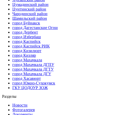
Цумадинский район
Цунтинский район
Чародинский район
Шамильский район
город Буйнакск
город Дагестанские Огни
город Дербент
город Избербаш
город Каспийск
город Каспийск РИК
город Кизилюрт
город Кизляр
город Махачкала
город Махачкала ДГПУ
город Махачкала ДГТУ
город Махачкала ДГУ
город Хасавюрт
город Южно-Сухокумск
ГКУ ЦОДОУР ЗОЖ
Разделы
Новости
Фотогалерея
Документы