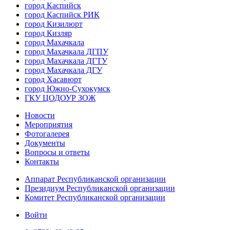
город Каспийск
город Каспийск РИК
город Кизилюрт
город Кизляр
город Махачкала
город Махачкала ДГПУ
город Махачкала ДГТУ
город Махачкала ДГУ
город Хасавюрт
город Южно-Сухокумск
ГКУ ЦОДОУР ЗОЖ
Новости
Мероприятия
Фотогалерея
Документы
Вопросы и ответы
Контакты
Аппарат Республиканской организации
Президиум Республиканской организации
Комитет Республиканской организации
Войти