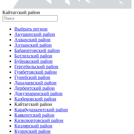
Кайтагский район
Выбрать регион
Акушинский район
Ахвахский район
Ахтынский район
Бабаюртовский район
Ботлихский район
Буйнакский район
Гергебильский район
Гумбетовский район
Гунибский район
Дахадаевский район
Дербентский район
Докузпаринский район
Казбековский район
Кайтагский район
Карабудахкентский район
Каякентский район
Кизилюртовский район
Кизлярский район
Кулинский район