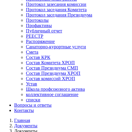
Протокол зазесания комиссии
Протокол заседания Комитета
Протокол заседания Президиума
Протоколы
Профактивы
Публичный отчет
РЕЕСТР
Распоряжение
Санаторно-курортные услуги
Смета
Состав КРК
Состав Комитета ХРОП
Состав Президиума СМП
Состав Президиума ХРОП
Состав комиссий ХРОП
Устав
Школа профсоюзного актива
коллективное соглашение
списки
Вопросы и ответы
Контакты
Главная
Документы
Строка
Документы